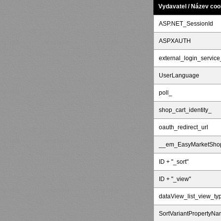
Vydavatel / Název coo
ASP.NET_SessionId
ASPXAUTH
external_login_service
UserLanguage
poll_
shop_cart_identity_
oauth_redirect_url
__em_EasyMarketShop
ID + "_sort"
ID + "_view"
dataView_list_view_ty
SortVariantPropertyN