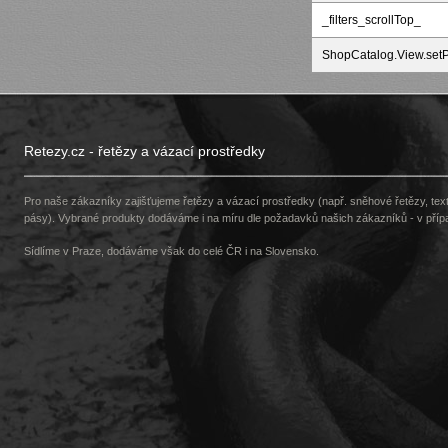
_filters_scrollTop_
ShopCatalog.View.set
Retezy.cz - řetězy a vázací prostředky
Pro naše zákazníky zajišťujeme řetězy a vázací prostředky (např. sněhové řetězy, texti
pásy). Vybrané produkty dodáváme i na míru dle požadavků našich zákazníků - v pří
Sídlíme v Praze, dodáváme však do celé ČR i na Slovensko.