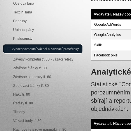
Ocelová lana
Textilní lana
Vydavatel / Název coo
Popruhy
Google AdWords
Upínací pásy
Google Analytics
Příslušenství
Sklik
Vysokopevnostní vázací a zdvihací prostředky
Facebook pixel
Závěsy kompletní tř. 80 - vázací řetězy
Závěsné články tř. 80
Analytické
Závěsné soupravy tř. 80
Statistické "C
Spojovací články tř. 80
porozumněním to
Háky tř. 80
sbírají a repor
Řetězy tř. 80
objednávkách.
Třmeny
Vázací body tř. 80
Vydavatel / Název coo
Ráčnové řetězové napínáky tř. 80