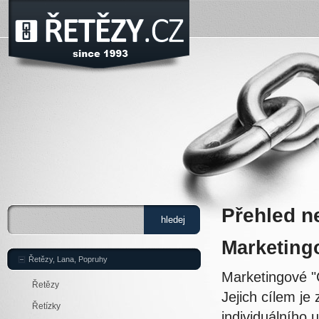
Přehled n
Marketing
Řetězy, Lana, Popruhy
Marketingové "
Řetězy
Jejich cílem je
Řetízky
individuálního 