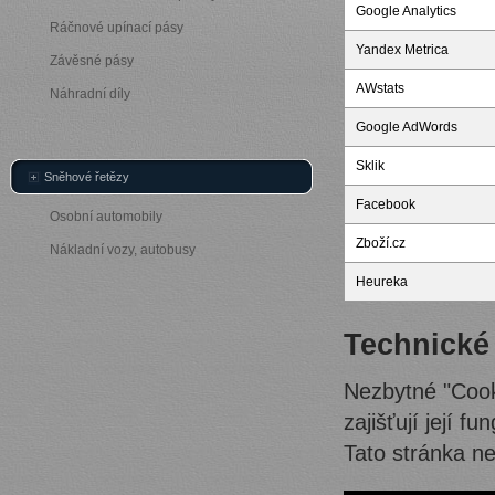
Google Analytics
Ráčnové upínací pásy
Yandex Metrica
Závěsné pásy
AWstats
Náhradní díly
Google AdWords
Sklik
Sněhové řetězy
Facebook
Osobní automobily
Zboží.cz
Nákladní vozy, autobusy
Heureka
Technické
Nezbytné "Cook
zajišťují její f
Tato stránka n