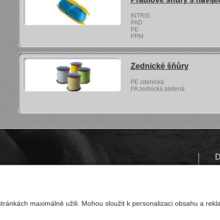
INTRIS
PAD
PE
PPM
Zednické šňůry
PE zdenická
PA zednická pletená
D
tředky (např. sněhové řetězy, textilní a ocelová lana či upínací
ožadavků našich zákazníků - v případě zájmu nás prosím
kontaktujte
.
tránkách maximálně užili. Mohou sloužit k personalizaci obsahu a rekl
lovensko.