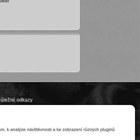
ůležité odkazy
Sněhové řetězy
Obchodní podmínky
am, k analýze návštěvnosti a ke zobrazení různých pluginů
Zásady ochrany osobních údajů