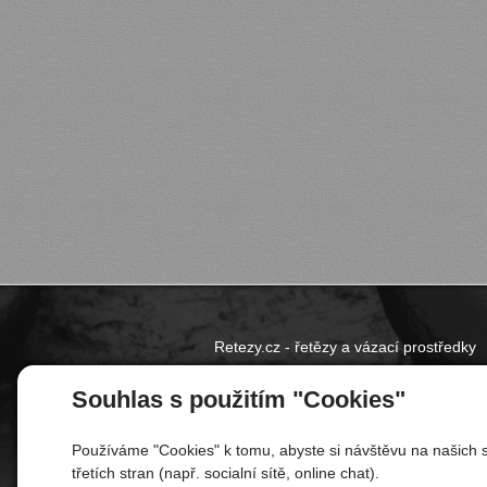
Retezy.cz - řetězy a vázací prostředky
Souhlas s použitím "Cookies"
Pro naše zákazníky zajišťujeme řetězy a vázací pros
pásy). Vybrané produkty dodáváme i na míru dle p
Používáme "Cookies" k tomu, abyste si návštěvu na našich s
Sídlíme v Praze, dodáváme však do celé ČR i na S
třetích stran (např. socialní sítě, online chat).