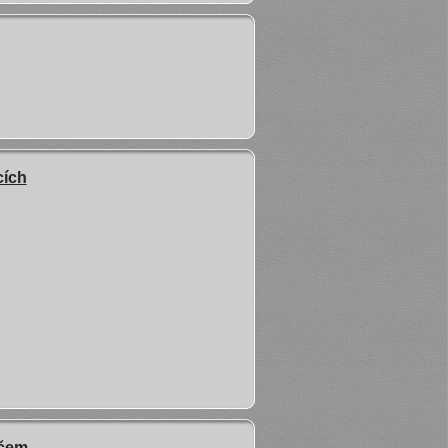
cích
ečem