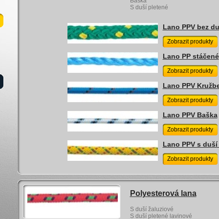
Baška
S duší pletené
Lano PPV bez du
Zobrazit produkty
Lano PP stáčené
Zobrazit produkty
Lano PPV Kružb
Zobrazit produkty
Lano PPV Baška
Zobrazit produkty
Lano PPV s duší
Zobrazit produkty
Polyesterová lana
S duší žaluziové
S duší pletené lavinové