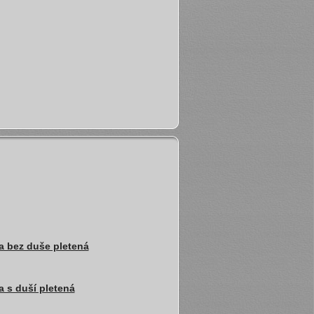
a bez duše pletená
 s duší pletená