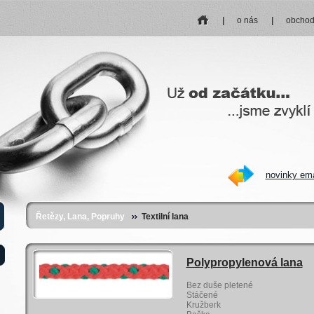
home
o nás
obchod
novinky em
Řetězy, Lana, Popruhy
Textilní lana
Polypropylenová lana
Bez duše pletené
Stáčené
Kružberk