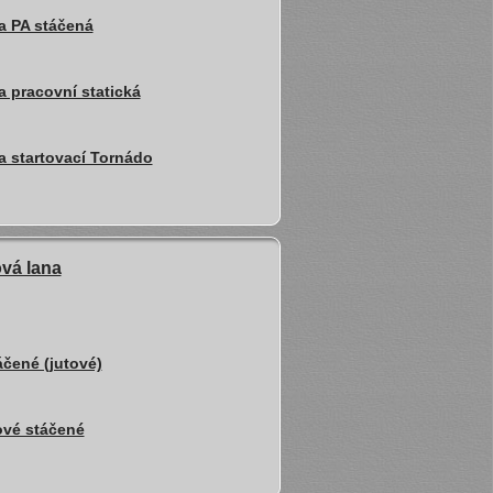
a PA stáčená
 pracovní statická
a startovací Tornádo
ová lana
áčené (jutové)
ové stáčené