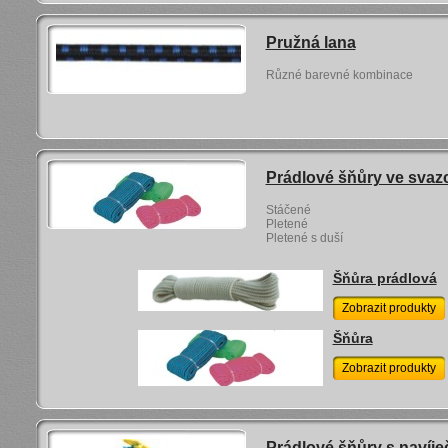
Pružná lana
Různé barevné kombinace
Prádlové šňůry ve svaz
Stáčené
Pletené
Pletené s duší
Šňůra prádlová
Zobrazit produkty
Šňůra
Zobrazit produkty
Prádlové šňůry s navíj