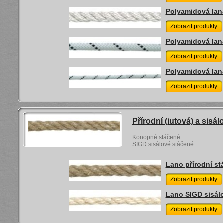
Polyamidová lan
Zobrazit produkty
Polyamidová lana
Zobrazit produkty
Polyamidová lan
Zobrazit produkty
Přírodní (jutová) a sisál
Konopné stáčené
SIGD sisálové stáčené
Lano přírodní st
Zobrazit produkty
Lano SIGD sisál
Zobrazit produkty