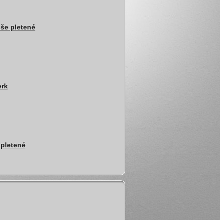
še pletené
erk
 pletené