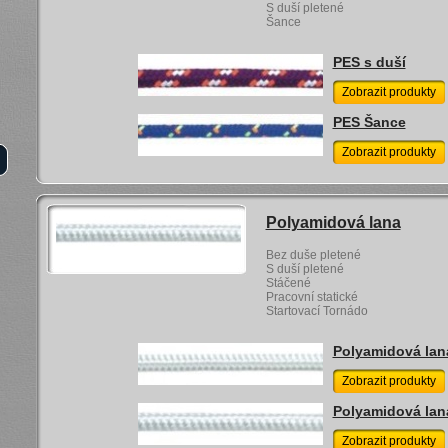
S duší pletené
Šance
PES s duší
Zobrazit produkty
PES Šance
Zobrazit produkty
Polyamidová lana
Bez duše pletené
S duší pletené
Stáčené
Pracovní statické
Startovací Tornádo
Polyamidová lan
Zobrazit produkty
Polyamidová lana
Zobrazit produkty