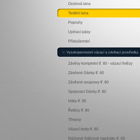
Ocelová lana
Textilní lana
Popruhy
Upínací pásy
Příslušenství
Vysokopevnostní vázací a zdvihací prostředky
Závěsy kompletní tř. 80 - vázací řetězy
Závěsné články tř. 80
Závěsné soupravy tř. 80
Spojovací články tř. 80
Háky tř. 80
Řetězy tř. 80
Třmeny
Vázací body tř. 80
Ráčnové řetězové napínáky tř. 80