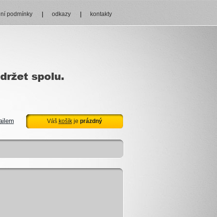
ní podmínky
odkazy
kontakty
ailem
Váš
košík
je
prázdný