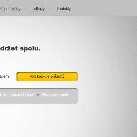
ní podmínky
odkazy
kontakty
ailem
Váš
košík
je
prázdný
. 80 - vázací řetězy
Dvoupramenné