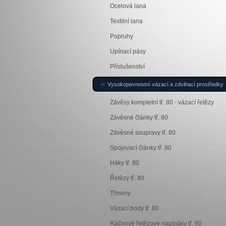
Ocelová lana
Textilní lana
Popruhy
Upínací pásy
Příslušenství
Vysokopevnostní vázací a zdvihací prostředky
Závěsy kompletní tř. 80 - vázací řetězy
Závěsné články tř. 80
Závěsné soupravy tř. 80
Spojovací články tř. 80
Háky tř. 80
Řetězy tř. 80
Třmeny
Vázací body tř. 80
Ráčnové řetězové napínáky tř. 80