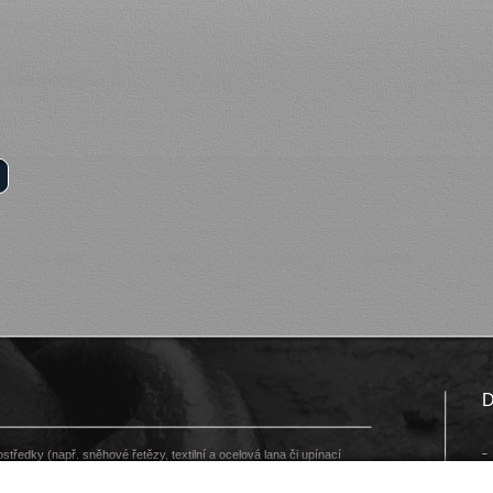
D
tředky (např. sněhové řetězy, textilní a ocelová lana či upínací
ožadavků našich zákazníků - v případě zájmu nás prosím
kontaktujte
.