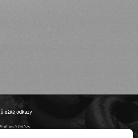
ůležité odkazy
Sněhové řetězy
Obchodní podmínky