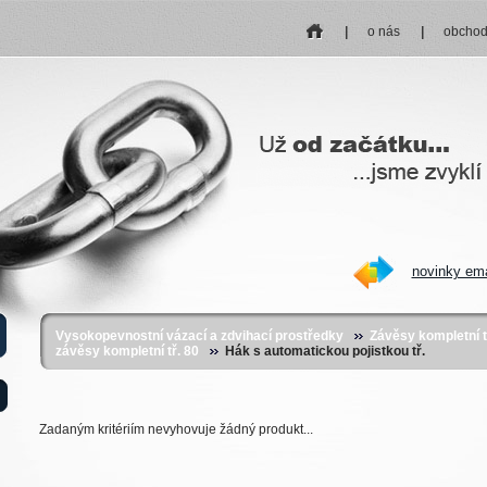
home
o nás
obchod
novinky em
Vysokopevnostní vázací a zdvihací prostředky
Závěsy kompletní tř
závěsy kompletní tř. 80
Hák s automatickou pojistkou tř.
Zadaným kritériím nevyhovuje žádný produkt...