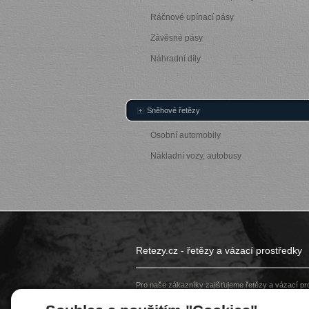
Ráčnové upínací pásy
Závěsné pásy
Náhradní díly
Sněhové řetězy
Osobní automobily
Nákladní vozy, autobusy
Retezy.cz - řetězy a vázací prostředky
Pro naše zákazníky zajišťujeme řetězy a vázací pros
pásy). Vybrané produkty dodáváme i na míru dle p