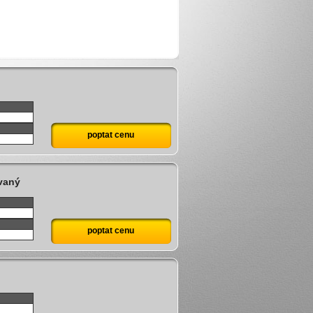
poptat cenu
vaný
poptat cenu