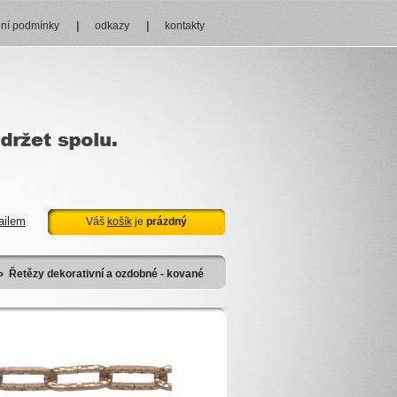
ní podmínky
odkazy
kontakty
ailem
Váš
košík
je
prázdný
Řetězy dekorativní a ozdobné - kované