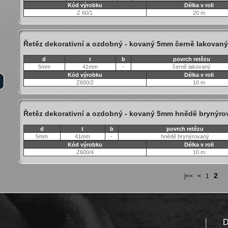
Kód výrobku
Délka v roli
Z 60/1
20 m
Řetěz dekorativní a ozdobný - kovaný 5mm černě lakovaný
d
t
b
povrch retězu
5mm
41mm
-
černě lakovaný
Kód výrobku
Délka v roli
Z600/2
10 m
Řetěz dekorativní a ozdobný - kovaný 5mm hnědě brynýro
d
t
b
povrch retězu
5mm
41mm
-
hnědě brynýrovaný
Kód výrobku
Délka v roli
Z600/4
10 m
2
|<<
<
1
D