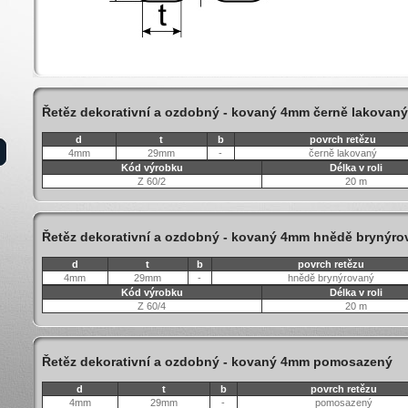
Řetěz dekorativní a ozdobný - kovaný 4mm černě lakovaný
d
t
b
povrch retězu
4mm
29mm
-
černě lakovaný
Kód výrobku
Délka v roli
Z 60/2
20 m
Řetěz dekorativní a ozdobný - kovaný 4mm hnědě brynýro
d
t
b
povrch retězu
4mm
29mm
-
hnědě brynýrovaný
Kód výrobku
Délka v roli
Z 60/4
20 m
Řetěz dekorativní a ozdobný - kovaný 4mm pomosazený
d
t
b
povrch retězu
4mm
29mm
-
pomosazený