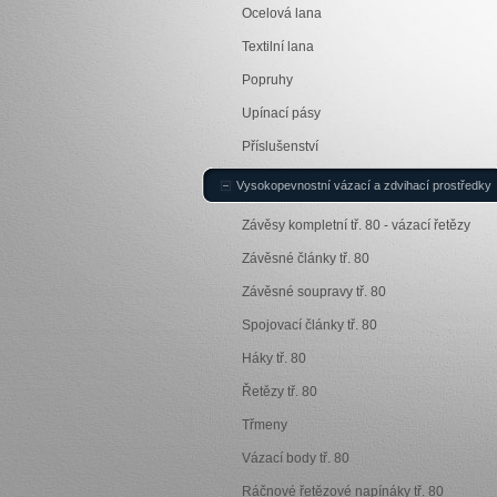
Ocelová lana
Textilní lana
Popruhy
Upínací pásy
Příslušenství
Vysokopevnostní vázací a zdvihací prostředky
Závěsy kompletní tř. 80 - vázací řetězy
Závěsné články tř. 80
Závěsné soupravy tř. 80
Spojovací články tř. 80
Háky tř. 80
Řetězy tř. 80
Třmeny
Vázací body tř. 80
Ráčnové řetězové napínáky tř. 80