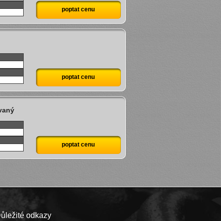
poptat cenu
poptat cenu
vaný
poptat cenu
ůležité odkazy