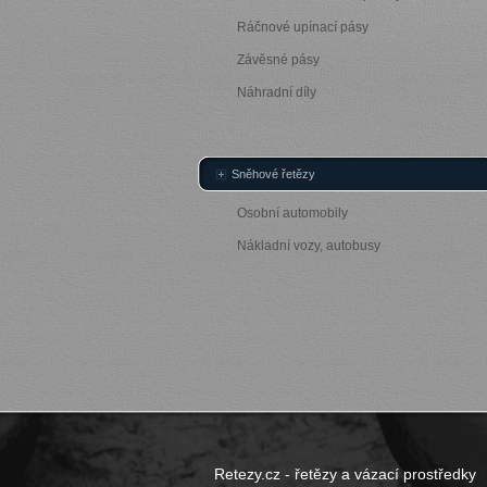
Ráčnové upínací pásy
Závěsné pásy
Náhradní díly
Sněhové řetězy
Osobní automobily
Nákladní vozy, autobusy
Retezy.cz - řetězy a vázací prostředky