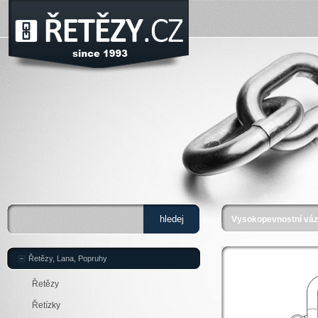
Vysokopevnostní váza
Řetězy, Lana, Popruhy
Řetězy
Řetízky