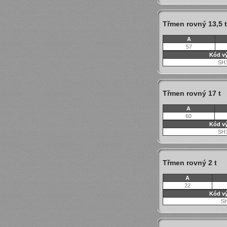
Třmen rovný 13,5 t
A
57
Kód v
SH
Třmen rovný 17 t
A
60
Kód v
SH
Třmen rovný 2 t
A
22
Kód v
S