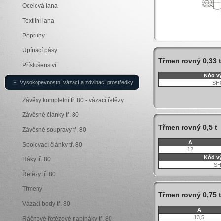
Ocelová lana
Textilní lana
Popruhy
Upínací pásy
Třmen rovný 0,33 t
Příslušenství
Kód v
Vysokopevnostní vázací a zdvihací prostředky
SH
Závěsy kompletní tř. 80 - vázací řetězy
Závěsné články tř. 80
Třmen rovný 0,5 t
Závěsné soupravy tř. 80
A
Spojovací články tř. 80
12
Kód v
Háky tř. 80
SH
Řetězy tř. 80
Třmeny
Třmen rovný 0,75 t
Vázací body tř. 80
A
13,5
Ráčnové řetězové napínáky tř. 80