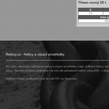
Třmen rovný 25 t
A
74
Kód v
SH
Retezy.cz - řetězy a vázací prostředky
Pro naše zákazníky zajišťujeme řetězy a vázací prostředky (např. sněhové řetězy, texti
pásy). Vybrané produkty dodáváme i na míru dle požadavků našich zákazníků - v pří
Sídlíme v Praze, dodáváme však do celé ČR i na Slovensko.