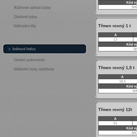
Kód v
SH
Ráčnové upínací pásy
Závěsné pásy
Třmen rovný 1 t
Náhradní díly
A
17
Kód v
Sněhové řetězy
S
Osobní automobily
Třmen rovný 1,5 t
Nákladní vozy, autobusy
A
18,5
Kód v
SH
Třmen rovný 12t
A
51
Kód v
SH